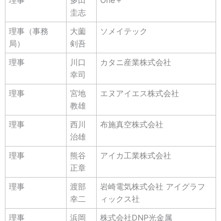
理事
多田
One＋
圭志
理事（事務
大薗
ソメイテック
局）
剣吾
理事
川口
カタニ産業株式会社
幸司
理事
宮地
エヌアイエス株式会社
教雄
理事
西川
布施真空株式会社
治雄
理事
熊谷
アイカ工業株式会社
正章
理事
渡部
岩崎電気株式会社 アイグラフ
幸二
ィックス社
理事
浜岡
株式会社DNP光金属