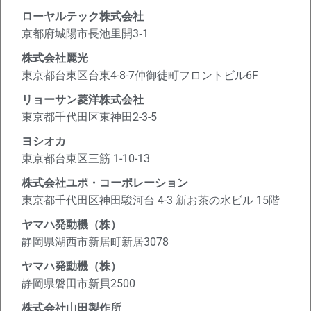
ペ
ペ
ペ
ペ
ペ
ペ
ペ
ペ
ペ
ペ
ペ
ペ
ペ
ローヤルテック株式会社
ー
ー
ー
ー
ー
ー
ー
ー
ー
ー
ー
ー
ー
京都府城陽市長池里開3‐1
ジ
ジ
ジ
ジ
ジ
ジ
ジ
ジ
ジ
ジ
ジ
ジ
ジ
株式会社麗光
東京都台東区台東4-8-7仲御徒町フロントビル6F
リョーサン菱洋株式会社
東京都千代田区東神田2-3-5
ヨシオカ
東京都台東区三筋 1-10-13
株式会社ユポ・コーポレーション
東京都千代田区神田駿河台 4-3 新お茶の水ビル 15階
ヤマハ発動機（株）
静岡県湖西市新居町新居3078
ヤマハ発動機（株）
静岡県磐田市新貝2500
株式会社山田製作所