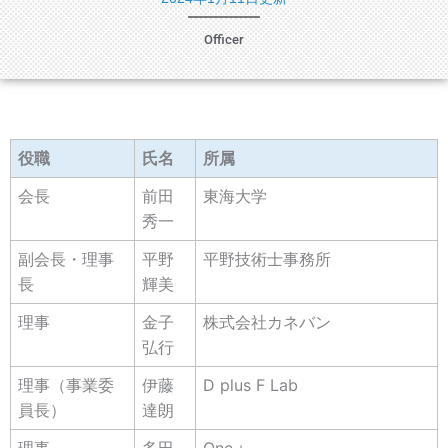
Officer
役職
氏名
所属
会長
前田
東海大学
秀一
副会長・理事
平野
平野技術士事務所
長
輝美
理事
金子
株式会社カネバン
弘行
理事（事業委
伊藤
D plus F Lab
員長）
達朗