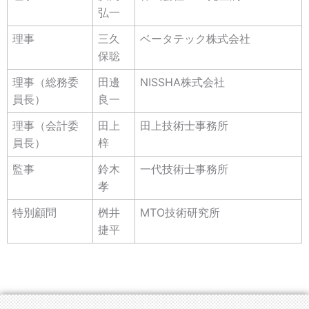
弘一
理事
三久
ベータテック株式会社
保聡
理事（総務委
田邊
NISSHA株式会社
員長）
良一
理事（会計委
田上
田上技術士事務所
員長）
梓
監事
鈴木
一代技術士事務所
孝
特別顧問
桝井
MTO技術研究所
捷平